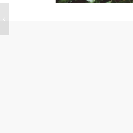
Conférence: Micronutrition de
la sphère digestive